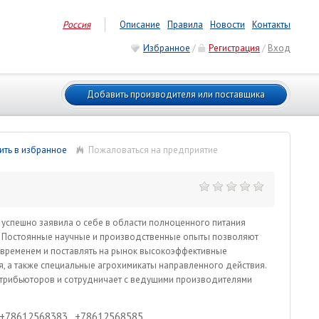
Россия
Описание
Правила
Новости
Контакты
Избранное
/
Регистрация
/
Вход
Добавить производителя или поставщика
ть в избранное
Пожаловаться на предприятие
 успешно заявила о себе в области полноценного питания
. Постоянные научные и производственные опыты позволяют
 временем и поставлять на рынок высокоэффективные
 а также специальные агрохимикаты направленного действия.
стрибьюторов и сотрудничает с ведущими производителями
+78612568383
,
+78612568585