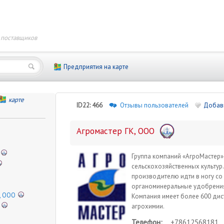
 поставщиков
Предприятия на карте
карте
ID22: 466
Отзывы пользователей
Добави
Агромастер ГК, ООО
Группа компаний «АгроМастер»
сельскохозяйственных культур
производителю идти в ногу со
органоминеральные удобрения,
, ООО
Компания имеет более 600 ди
агрохимии.
Телефон:
+78612568181
,