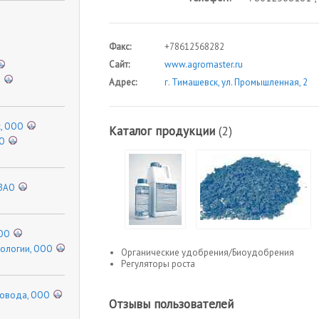
Факс:
+78612568282
Сайт:
www.agromaster.ru
О
Адрес:
г. Тимашевск, ул. Промышленная, 2
, ООО
Каталог продукции
(2)
ОО
 ЗАО
ООО
нологии, ООО
Органические удобрения/Биоудобрения
Регуляторы роста
довода, ООО
Отзывы пользователей