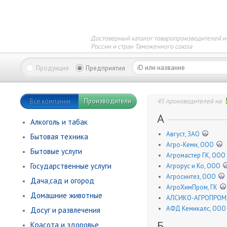
Достоверный каталог товаропроизводителей и
России и стран Таможенного союза
Продукция
Предприятия
Все компании
Производители
45 производителей на
А
Алкоголь и табак
Август, ЗАО
Бытовая техника
Агро-Кеми, ООО
Бытовые услуги
Агромастер ГК, ООО
Государственные услуги
Агрорус и Ко, ООО
Агросинтез, ООО
Дача,сад и огород
АгроХимПром, ГК
Домашние животные
АЛСИКО-АГРОПРОМ
АФД Кемикалс, ООО
Досуг и развлечения
Б
Красота и здоровье