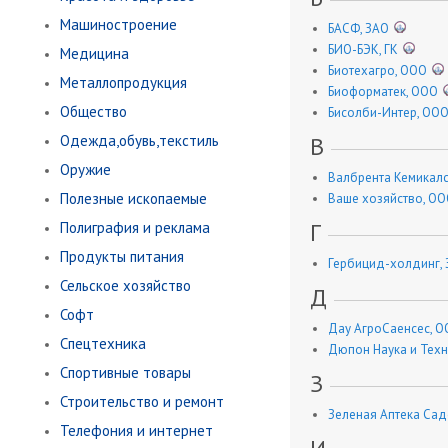
Машиностроение
БАСФ, ЗАО
БИО-БЭК, ГК
Медицина
Биотехагро, ООО
Металлопродукция
Биоформатек, ООО
Общество
Бисолби-Интер, ОО
Одежда,обувь,текстиль
В
Оружие
Валбрента Кемикалс
Полезные ископаемые
Ваше хозяйство, О
Г
Полиграфия и реклама
Продукты питания
Гербицид-холдинг,
Сельское хозяйство
Д
Софт
Дау АгроСаенсес, 
Спецтехника
Дюпон Наука и Тех
Спортивные товары
З
Строительство и ремонт
Зеленая Аптека Са
Телефония и интернет