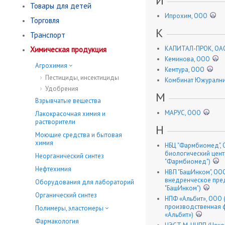
И
Товары для детей
Ипрохим, ООО
Торговля
К
Транспорт
КАПИТАЛ-ПРОК, ОА
Химическая продукция
Кеминова, ООО
Агрохимия
Кемтура, ООО
Пестициды, инсектициды
Комбинат Южурални
Удобрения
М
Взрывчатые вещества
МАРУС, ООО
Лакокрасочная химия и
растворители
Н
Моющие средства и бытовая
химия
НБЦ "Фармбиомед", 
биологический цент
Неорганический синтез
"Фармбиомед")
Нефтехимия
НВП "БашИнком", ООО
внедренческое пре
Оборудования для лабораторий
"БашИнком")
Органический синтез
НПФ «Альбит», ООО 
производственная 
Полимеры, эластомеры
«Альбит»)
Фармакология