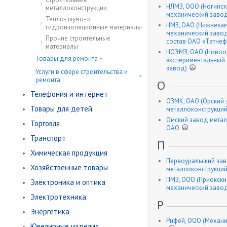
НЛМЗ, ООО (Ногинск
металлоконструкции
механический заво
Тепло-, шумо- и
НМЗ, ОАО (Нижнека
гидроизоляционные материалы
механический завод
Прочие строительные
состав ОАО «Татнеф
материалы
НОЭМЗ, ОАО (Новоо
Товары для ремонта
экспериментальный
завод)
Услуги в сфере строительства и
ремонта
О
Телефония и интернет
ОЗМК, ОАО (Орский
Товары для детей
металлоконструкций
Омский завод метал
Торговля
ОАО
Транспорт
П
Химическая продукция
Первоуральский за
Хозяйственные товары
металлоконструкций
ПМЗ, ООО (Приокски
Электроника и оптика
механический заво
Электротехника
Р
Энергетика
Рифей, ООО (Механи
Ювелирные изделия