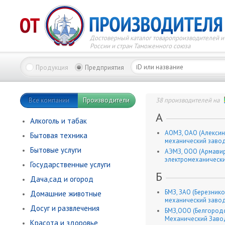
Достоверный каталог товаропроизводителей и
России и стран Таможенного союза
Продукция
Предприятия
Все компании
Производители
38 производителей на
А
Алкоголь и табак
АОМЗ, ОАО (Алексин
Бытовая техника
механический заво
Бытовые услуги
АЭМЗ, ООО (Армави
электромеханически
Государственные услуги
Б
Дача,сад и огород
БМЗ, ЗАО (Березник
Домашние животные
механический заво
Досуг и развлечения
БМЗ,ООО (Белгород
Механический Заво
Красота и здоровье