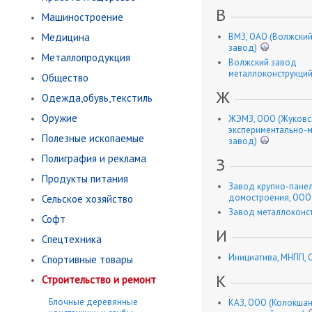
В
Машиностроение
Медицина
ВМЗ, ОАО (Волжски
завод)
Металлопродукция
Волжский завод
металлоконструкций
Общество
Ж
Одежда,обувь,текстиль
Оружие
ЖЭМЗ, ООО (Жуковс
экспериментально-
Полезные ископаемые
завод)
Полиграфия и реклама
З
Продукты питания
Завод крупно-пане
домостроения, ООО
Сельское хозяйство
Завод металлоконс
Софт
И
Спецтехника
Инициатива, МНПП,
Спортивные товары
К
Строительство и ремонт
Блочные деревянные
КАЗ, ООО (Колокша