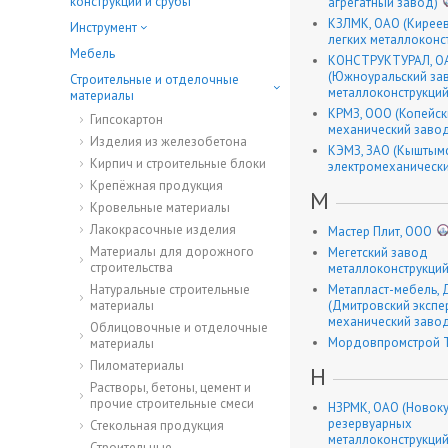
конструкции и срубы
агрегатный завод)
КЗЛМК, ОАО (Кирее
Инструмент
легких металлоконс
Мебель
КОНСТРУКТУРАЛ, О
(Южноуральский за
Строительные и отделочные
металлоконструкций
материалы
КРМЗ, ООО (Копейск
Гипсокартон
механический заво
Изделия из железобетона
КЭМЗ, ЗАО (Кыштым
Кирпич и строительные блоки
электромеханически
Крепёжная продукция
М
Кровельные материалы
Лакокрасочные изделия
Мастер Плит, ООО
Материалы для дорожного
Мегетский завод
строительства
металлоконструкций
Натуральные строительные
Метапласт-мебель,
материалы
(Дмитровский эксп
механический заво
Облицовочные и отделочные
Мордовпромстрой Т
материалы
Пиломатериалы
Н
Растворы, бетоны, цемент и
прочие строительные смеси
НЗРМК, ОАО (Новок
резервуарных
Стекольная продукция
металлоконструкций
Строительные