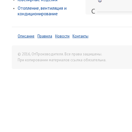
Отопление, вентиляция и
С
кондиционирование
СЛОН, ГК
Смоленский комбин
строительных матер
Описание
Правила
Новости
Контакты
СмолИнжСтрой, ЗАО
Т
© 2016, ОтПроизводителя. Все права защищены.
ТЕТРА
При копировании материалов ссылка обязательна.
Толмачевский заво
железобетонных и 
конструкций, ОАО
ТЭМЗ, ЗАО (Тверско
экспериментально-
завод)
У
УМЕКОН, ОАО (Ураль
металлоконструкций
Ч
ЧЗМК, ЗАО (Челябин